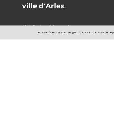
ville d'Arles.
15bis Boulevard Georges Bizet
En poursuivant votre navigation sur ce site, vous accep
13200 Arles
Consultation sur rendez-vous uniquement
Horaires d'ouverture du secrétariat téléphonique :
Lundi au Vendredi : 9h-12h 14h-18h
TÉL. :
04 88 09 60 24
CONTACTEZ-NOUS