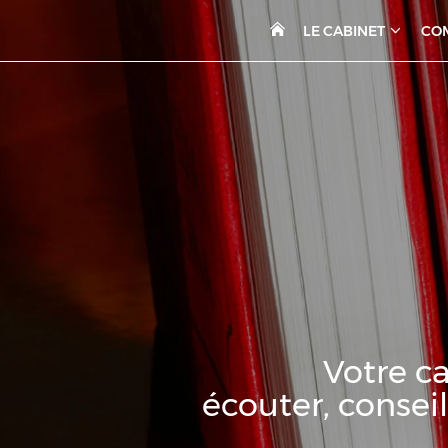
LE CABINET
CO
Votre ca
écouter, conseil