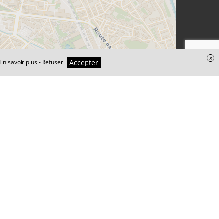
x
Accepter
En savoir plus
-
Refuser
Leaflet
| ©
OpenStreetMap
contributeurs ©
CARTO