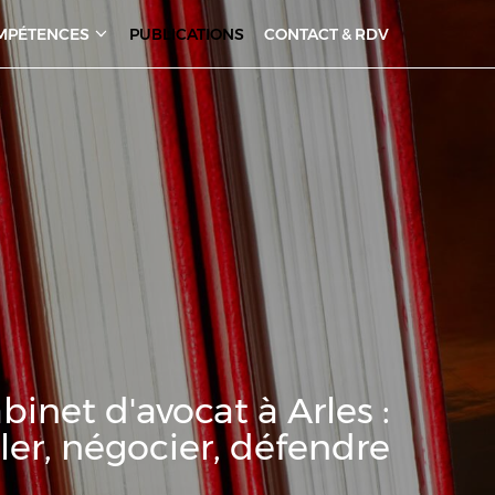
MPÉTENCES
PUBLICATIONS
CONTACT & RDV
binet d'avocat à Arles :
ler, négocier, défendre